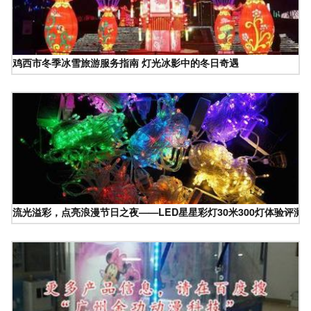
鸡西市冬季冰雪旅游服务指南 灯光冰影中的冬日奇遇
流光溢彩，点亮浪漫节日之夜——LED星星彩灯30米300灯体验评测