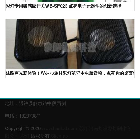
彩灯专用磁感应开关WB-SF023 点亮电子元器件的创新选择
炫酷声光新体验！WJ-76旋转彩灯笔记本电脑音箱，点亮你的桌面空
地址：通许县解放路中段西侧
电话：1823738**
Copyright © 2026
www.hndfcd.com
彩灯
河南灯发彩灯制作有
限公司
彩灯
版权所有
Sitemap