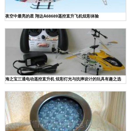
夜空中最亮的星 翔达A68689遥控直升飞机炫彩体验
海之宝三通电动遥控直升机 炫彩灯光与抗摔设计的玩具有趣之选