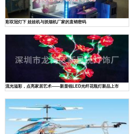
彩双冠灯下 娃娃机与抓烟机厂家的直销密码
流光溢彩，点亮家居艺术——新显锐LED光纤花瓶灯新品上市