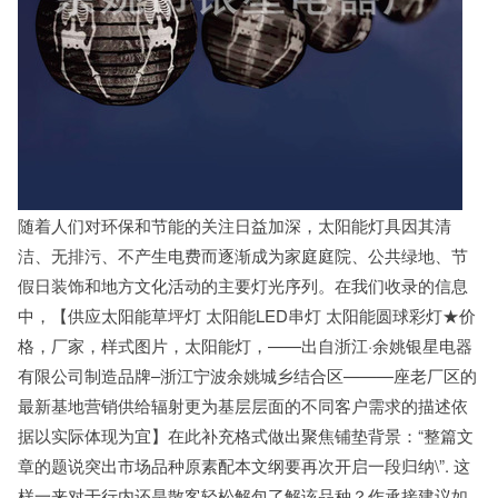
随着人们对环保和节能的关注日益加深，太阳能灯具因其清
洁、无排污、不产生电费而逐渐成为家庭庭院、公共绿地、节
假日装饰和地方文化活动的主要灯光序列。在我们收录的信息
中，【供应太阳能草坪灯 太阳能LED串灯 太阳能圆球彩灯★价
格，厂家，样式图片，太阳能灯，——出自浙江·余姚银星电器
有限公司制造品牌–浙江宁波余姚城乡结合区———座老厂区的
最新基地营销供给辐射更为基层层面的不同客户需求的描述依
据以实际体现为宜】在此补充格式做出聚焦铺垫背景：“整篇文
章的题说突出市场品种原素配本文纲要再次开启一段归纳\”. 这
样一来对于行内还是散客轻松解包了解该品种？作承接建议如