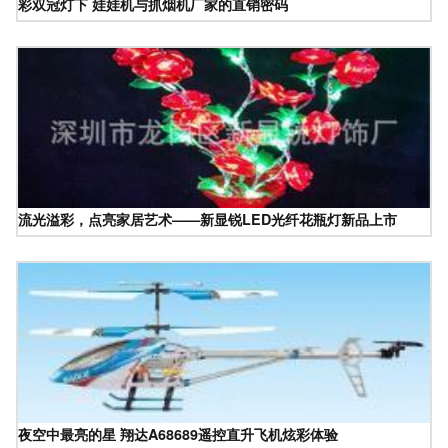
彩双冠灯下 娃娃机与抓烟机厂家的直销密码
流光溢彩，点亮家居艺术——新显锐LED光纤花瓶灯新品上市
夜空中最亮的星 翔达A68689遥控直升飞机炫彩体验