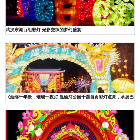
武汉东湖百组彩灯 光影交织的梦幻盛宴
《延绵千年景，璀璨一夜灯 温榆河公园千盏自贡彩灯点亮，承扬巴蜀