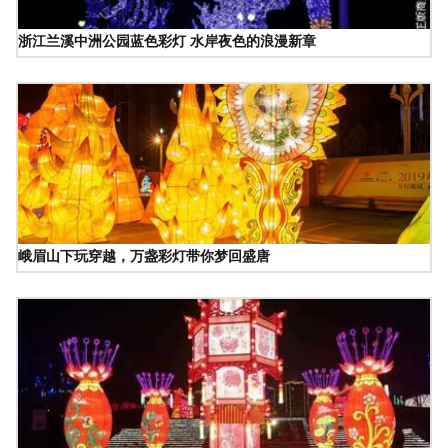
浙江兰溪中洲公园蓝色彩灯 水岸夜色的浪漫新章
峨眉山下玩穿越，万盏彩灯带你梦回盛唐