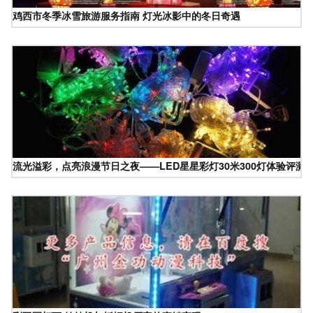
鸡西市冬季冰雪旅游服务指南 灯光冰影中的冬日奇遇
流光溢彩，点亮浪漫节日之夜——LED星星彩灯30米300灯体验评测