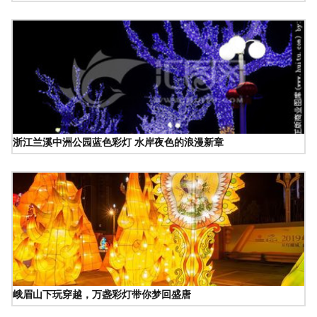
浙江兰溪中洲公园蓝色彩灯 水岸夜色的浪漫新章
峨眉山下玩穿越，万盏彩灯带你梦回盛唐