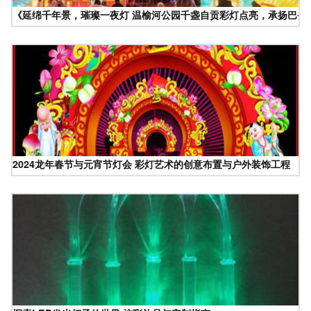
《延绵千年景，璀璨一夜灯 温榆河公园千盏自贡彩灯点亮，承扬巴蜀
2024龙年春节与元宵节灯会 彩灯艺术的创意布置与户外装饰工程