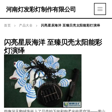
河南灯发彩灯制作有限公司
首页
>
产品大全
>
闪亮星辰海洋 至臻贝壳太阳能彩灯演绎
闪亮星辰海洋 至臻贝壳太阳能彩
灯演绎
想像深天鹅绒珠嵌上了贝壳拍下的和煦柔光的星空顶——黄山